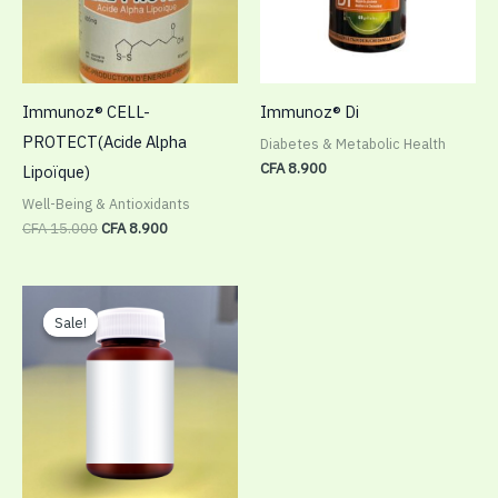
Immunoz® CELL-
Immunoz® Di
PROTECT(Acide Alpha
Diabetes & Metabolic Health
CFA
8.900
Lipoïque)
Well-Being & Antioxidants
CFA
15.000
CFA
8.900
Sale!
Sale!