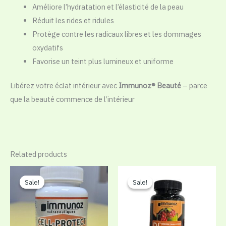
Améliore l’hydratation et l’élasticité de la peau
Réduit les rides et ridules
Protège contre les radicaux libres et les dommages
oxydatifs
Favorise un teint plus lumineux et uniforme
Libérez votre éclat intérieur avec
Immunoz® Beauté
– parce
que la beauté commence de l’intérieur
Related products
Original
Current
price
price
Sale!
Sale!
Sale!
Sale!
was:
is:
CFA 15.000.
CFA 8.900.