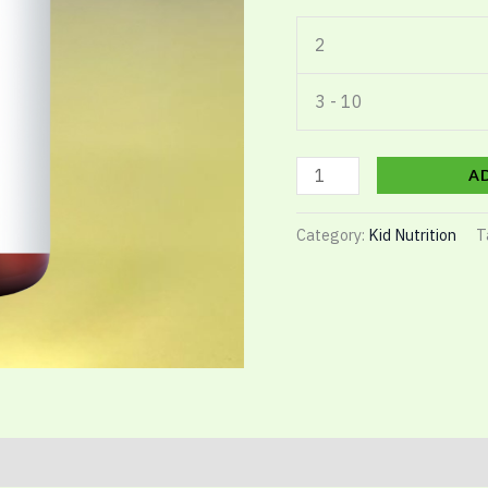
2
3 - 10
A
Category:
Kid Nutrition
T