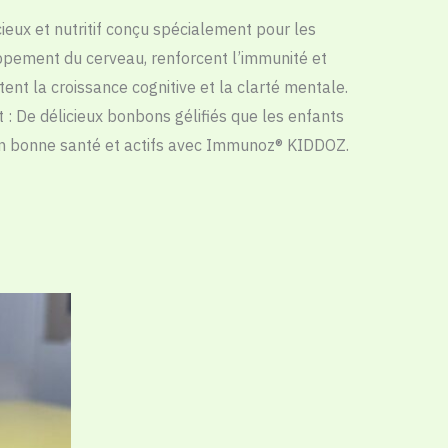
cieux
et
nutritif
conçu
spécialement
pour
les
ppement
du
cerveau
,
renforcent
l
’
immunité
et
tent
la
croissance
cognitive
et
la
clarté
mentale
.
t
:
De
délicieux
bonbons
gélifiés que
les
enfants
n
bonne
santé
et
actifs
avec
Immunoz
®
KIDDOZ
.