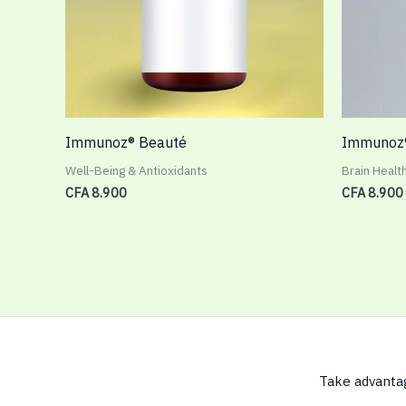
Immunoz® Beauté
Immunoz®
Well-Being & Antioxidants
Brain Healt
CFA
8.900
CFA
8.900
Take advantag