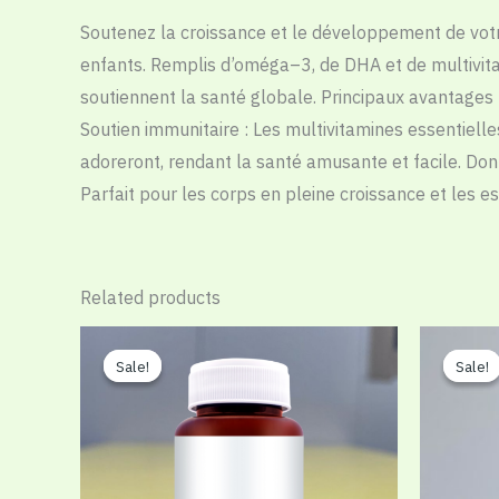
Soutenez
la
croissance
et
le
développement
de
vot
enfants
.
Remplis
d
’
oméga
–
3
,
de
DHA
et
de
multivit
soutiennent
la
santé
globale
.
Principaux
avantages
Soutien
immunitaire
:
Les
multivitamines
essentielle
adoreront
,
rendant
la
santé
amusante
et
facile
.
Don
Parfait
pour
les
corps
en
pleine
croissance
et
les
es
Related products
Sale!
Sale!
Sale!
Sale!