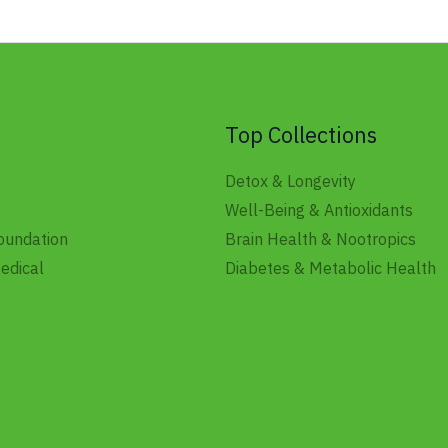
Top Collections
Detox & Longevity
Well-Being & Antioxidants
undation
Brain Health & Nootropics
edical
Diabetes & Metabolic Health