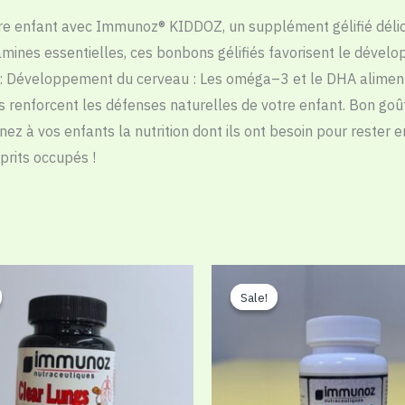
re
enfant
avec
Immunoz
®
KIDDOZ
,
un
supplément
gélifié
déli
amines
essentielles
,
ces
bonbons
gélifiés
favorisent
le
dévelo
:
Développement
du
cerveau
:
Les
oméga
–
3
et
le
DHA
alimen
s
renforcent
les
défenses
naturelles
de
votre
enfant
.
Bon
goû
nez
à
vos
enfants
la
nutrition
dont
ils
ont
besoin
pour
rester
e
prits
occupés
!
Sale!
Sale!