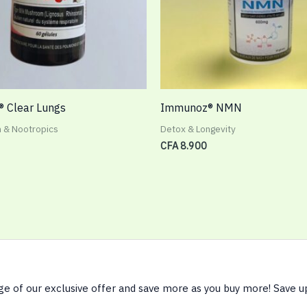
 Clear Lungs
Immunoz® NMN
h & Nootropics
Detox & Longevity
CFA
8.900
e of our exclusive offer and save more as you buy more! Save 