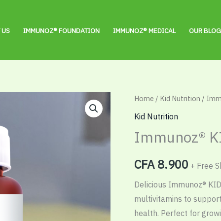
 US
IMMUNOZ® FOUNDATION
IMMUNOZ® MEDICAL
OUR BLO
Immunoz®
Home
/
Kid Nutrition
/ Imm
KIDDOZ
Kid Nutrition
(Gummies)
Immunoz® K
quantity
CFA
8.900
+ Free S
Delicious Immunoz® KI
multivitamins to support
health. Perfect for grow