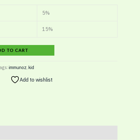
5%
15%
DD TO CART
ags:
immunoz
,
kid
Add to wishlist