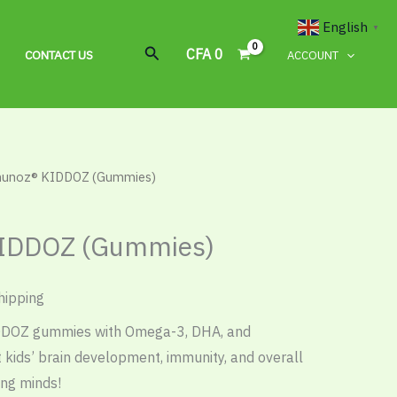
English
▼
Search
CFA
0
G
CONTACT US
ACCOUNT
unoz® KIDDOZ (Gummies)
IDDOZ (Gummies)
hipping
DDOZ gummies with Omega-3, DHA, and
 kids’ brain development, immunity, and overall
ing minds!